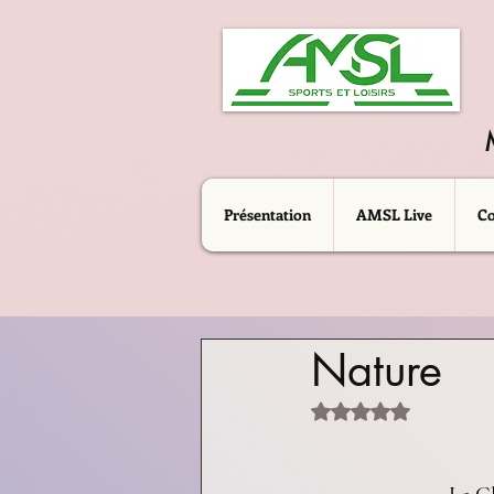
Présentation
AMSL Live
C
Nature
Noté NaN étoiles sur 