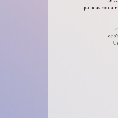
Le Cl
qui nous entoure 
c
de s
Un