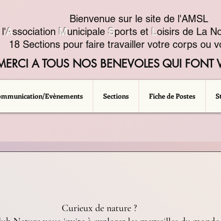
Bienvenue sur le site de l'AMSL
l'
A
ssociation
M
unicipale
S
ports et
L
oisirs de La No
18 Sections pour faire travailler votre corps ou vo
MERCI A TOUS NOS BENEVOLES QUI FONT V
ommunication/Evènements
Sections
Fiche de Postes
S
5.
Curieux de nature ? 