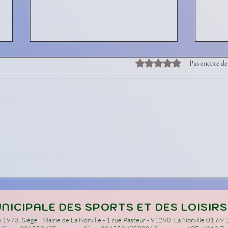
Noté 0 étoile sur 5.
Pas encore de
Boule
Gym/Sport Santé Adultes
NICIPALE DES SPORTS ET DES LOISIRS
 1973. Siège : Mairie de La Norville - 1 rue Pasteur - 91290 La Norville 01 69