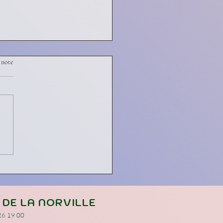
 note
s Loisirs
 DE LA NORVILLE
 26 19 00