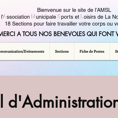
Bienvenue sur le site de l'AMSL
l'
A
ssociation
M
unicipale
S
ports et
L
oisirs de La No
18 Sections pour faire travailler votre corps ou vo
MERCI A TOUS NOS BENEVOLES QUI FONT V
ommunication/Evènements
Sections
Fiche de Postes
S
l d'Administrati