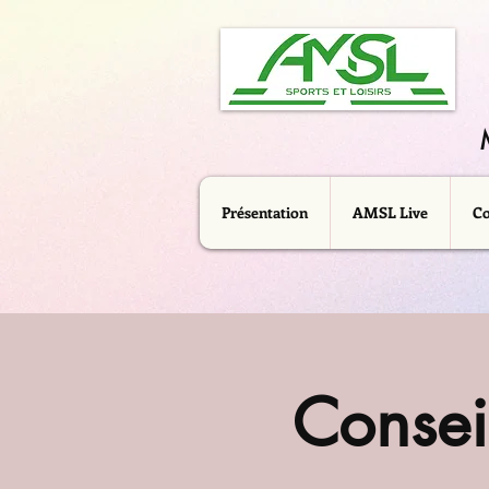
Présentation
AMSL Live
C
Consei