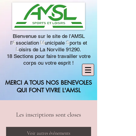
Bienvenue sur le site de l'AMSL
l'
A
ssociation
M
unicipale
S
ports et
L
oisirs de La Norville 91290.
18 Sections pour faire travailler votre
corps ou votre esprit !
MERCI A TOUS NOS BENEVOLES
QUI FONT VIVRE L'AMSL
Les inscriptions sont closes
Voir autres événements